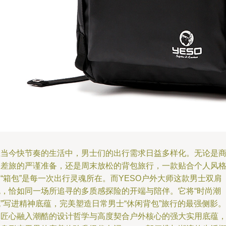
在当今快节奏的生活中，男士们的出行需求日益多样化。无论是
务差旅的严谨准备，还是周末放松的背包旅行，一款贴合个人风
“箱包”是每一次出行灵魂所在。而YESO户外大师这款男士双肩
包，恰如同一场所追寻的多质感探险的开端与陪伴。它将“时尚潮
”写进精神底蕴，完美塑造日常男士“休闲背包”旅行的最强侧影。
它匠心融入潮酷的设计哲学与高度契合户外核心的强大实用底蕴