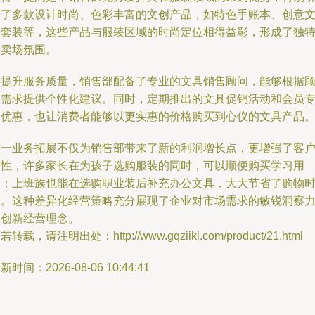
进了多款设计时尚、色彩丰富的文创产品，如特色手账本、创意
具套装等，这些产品与服装区域的时尚定位相得益彰，形成了独
的卖场氛围。
为提升服务质量，销售部配备了专业的文具销售顾问，能够根据
客需求提供个性化建议。同时，定期推出的文具促销活动和会员
属优惠，也让消费者能够以更实惠的价格购买到心仪的文具产品
这一业务拓展不仅为销售部带来了新的利润增长点，更增强了客
黏性，许多家长在为孩子选购服装的同时，可以顺便购买学习用
品；上班族也能在选购职业装后补充办公文具，大大节省了购物
间。这种差异化经营策略充分展现了企业对市场需求的敏锐洞察
和创新经营理念。
若转载，请注明出处：http://www.gqziiki.com/product/21.html
新时间：2026-08-06 10:44:41