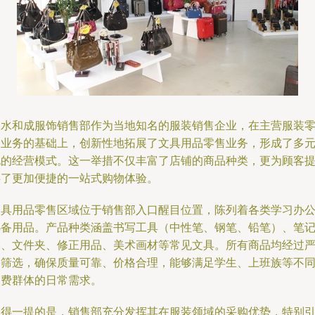
溧水和成服饰销售部作为当地知名的服装销售企业，在主营服装
售业务的基础上，创新性地拓展了文具用品零售业务，形成了多
化的经营模式。这一举措不仅丰富了店铺的商品种类，更为顾客
供了更加便捷的一站式购物体验。
文具用品零售区域位于销售部入口醒目位置，陈列着各类学习办
必备用品。产品种类涵盖书写工具（中性笔、钢笔、铅笔）、笔
本、文件夹、修正用品、美术画材等常见文具。所有商品均经过
格筛选，确保质量可靠、价格合理，能够满足学生、上班族等不
消费群体的日常需求。
值得一提的是，销售部充分发挥其在服装领域的采购优势，特别